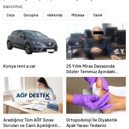
savcımız.
Ceza
Duruşma
Hakkında
Mütalaa
Sanık
Konya rent a car
25 Yıllık Miras Davasında
Gözler Temmuz Ayındaki
Karar Duruşmasına Çevrildi
Aradığınız Tüm AÖF Sınav
Ortopodoloji İle Diyabetik
Soruları ve Canlı Açıköğretim
Ayak Yarası Tedavisi