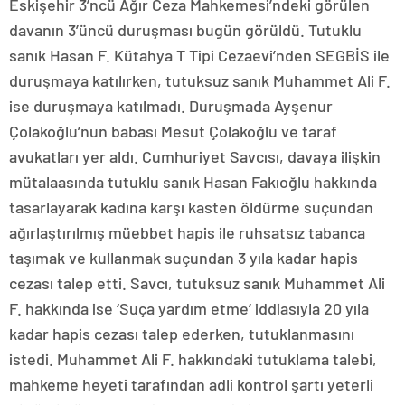
Eskişehir 3’ncü Ağır Ceza Mahkemesi’ndeki görülen
davanın 3’üncü duruşması bugün görüldü. Tutuklu
sanık Hasan F. Kütahya T Tipi Cezaevi’nden SEGBİS ile
duruşmaya katılırken, tutuksuz sanık Muhammet Ali F.
ise duruşmaya katılmadı. Duruşmada Ayşenur
Çolakoğlu’nun babası Mesut Çolakoğlu ve taraf
avukatları yer aldı. Cumhuriyet Savcısı, davaya ilişkin
mütalaasında tutuklu sanık Hasan Fakıoğlu hakkında
tasarlayarak kadına karşı kasten öldürme suçundan
ağırlaştırılmış müebbet hapis ile ruhsatsız tabanca
taşımak ve kullanmak suçundan 3 yıla kadar hapis
cezası talep etti. Savcı, tutuksuz sanık Muhammet Ali
F. hakkında ise ‘Suça yardım etme’ iddiasıyla 20 yıla
kadar hapis cezası talep ederken, tutuklanmasını
istedi. Muhammet Ali F. hakkındaki tutuklama talebi,
mahkeme heyeti tarafından adli kontrol şartı yeterli