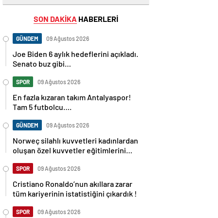
SON DAKİKA
HABERLERİ
GÜNDEM
09 Ağustos 2026
Joe Biden 6 aylık hedeflerini açıkladı.
Senato buz gibi…
SPOR
09 Ağustos 2026
En fazla kızaran takım Antalyaspor!
Tam 5 futbolcu….
GÜNDEM
09 Ağustos 2026
Norweç silahlı kuvvetleri kadınlardan
oluşan özel kuvvetler eğitimlerini
başlattı.
SPOR
09 Ağustos 2026
Cristiano Ronaldo’nun akıllara zarar
tüm kariyerinin istatistiğini çıkardık !
SPOR
09 Ağustos 2026