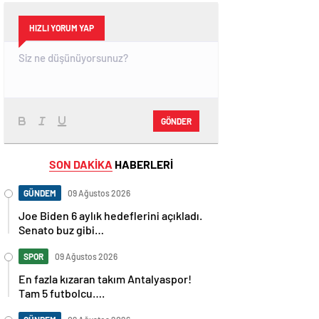
HIZLI YORUM YAP
GÖNDER
SON DAKİKA
HABERLERİ
GÜNDEM
09 Ağustos 2026
Joe Biden 6 aylık hedeflerini açıkladı.
Senato buz gibi…
SPOR
09 Ağustos 2026
En fazla kızaran takım Antalyaspor!
Tam 5 futbolcu….