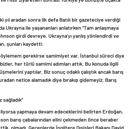
i yıl aradan sonra ilk defa Batılı bir gazeteciye verdiği
da Ukrayna ile yaşananları anlatırken “Tam anlaşmaya
hnson girdi devreye. Ukrayna’yı yanlış yönlendirdi ve
an, şunları kaydetti:
k söylemem gerekirse samimiyet var. İstanbul süreci diye
ler, her türlü samimi adımları attık. Bu konuda ilgili
şmelerini yaptılar. Biz sonuç odaklı çalıştık ancak barış
buradan netice alamadık diye bırakıp gidemeyiz. Barış
z sağladık”
geliyorsa yapmaya devam edeceklerini belirten Erdoğan,
hnson barış çabalarından elini çekmeden önce beraber
ttik, olmadı. Geçenlerde İngiltere Dışişleri Bakanı David