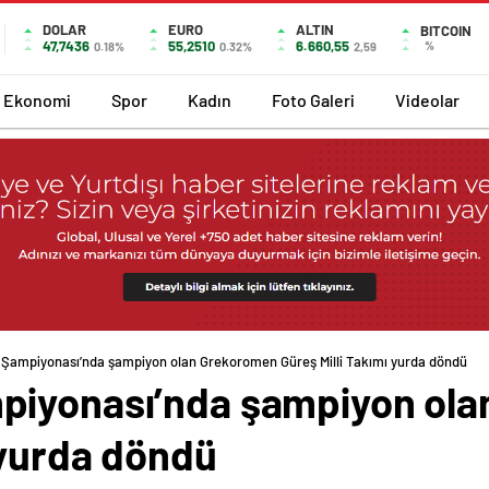
DOLAR
EURO
ALTIN
BITCOIN
47,7436
55,2510
6.660,55
%
0.18%
0.32%
2,59
Ekonomi
Spor
Kadın
Foto Galeri
Videolar
 Şampiyonası’nda şampiyon olan Grekoromen Güreş Milli Takımı yurda döndü
piyonası’nda şampiyon ol
 yurda döndü