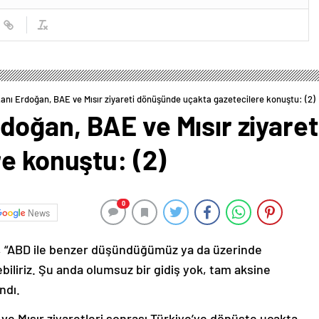
ı Erdoğan, BAE ve Mısır ziyareti dönüşünde uçakta gazetecilere konuştu: (2)
oğan, BAE ve Mısır ziyare
e konuştu: (2)
0
News
 “ABD ile benzer düşündüğümüz ya da üzerinde
ebiliriz. Şu anda olumsuz bir gidiş yok, tam aksine
ndı.
 ve Mısır ziyaretleri sonrası Türkiye’ye dönüşte uçakta