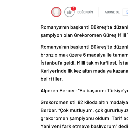
0
BEĞENDİM
ABONE OL
Romanya’nın başkenti Bükreş’te düzen
şampiyon olan Grekoromen Güreş Milli 
Romanya’nın başkenti Bükreş’te düzenl
bronz olmak üzere 6 madalya ile tamam
İstanbul’a geldi. Milli takım kafilesi, 
Kariyerinde ilk kez altın madalya kazan
belirttiler.
Alperen Berber: “Bu başarımı Türkiye’
Grekoromen stil 82 kiloda altın madaly
Berber, “Çok mutluyum, çok gururluyuz
grekoromen şampiyonu oldum. Tarif ed
Yeni yeni fark etmeye başlıyorum” dedi