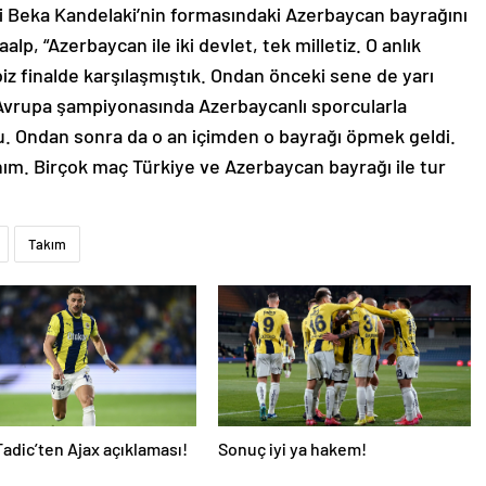
bi Beka Kandelaki’nin formasındaki Azerbaycan bayrağını
alp, “Azerbaycan ile iki devlet, tek milletiz. O anlık
z finalde karşılaşmıştık. Ondan önceki sene de yarı
ç Avrupa şampiyonasında Azerbaycanlı sporcularla
u. Ondan sonra da o an içimden o bayrağı öpmek geldi.
nım. Birçok maç Türkiye ve Azerbaycan bayrağı ile tur
Takım
adic’ten Ajax açıklaması!
Sonuç iyi ya hakem!