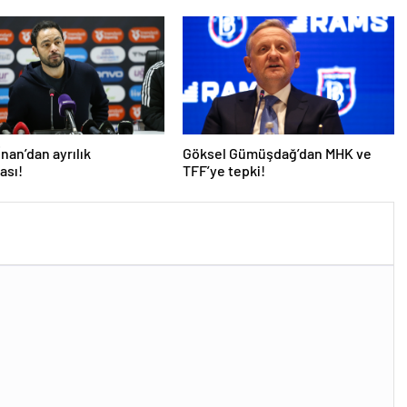
İnan’dan ayrılık
Göksel Gümüşdağ’dan MHK ve
ası!
TFF’ye tepki!