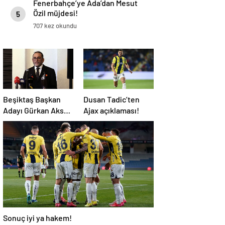
Fenerbahçe’ye Ada’dan Mesut
Özil müjdesi!
5
707 kez okundu
Beşiktaş Başkan
Dusan Tadic’ten
Adayı Gürkan Aksoy
Ajax açıklaması!
yönetim kurulu
listesini tanıttı
Sonuç iyi ya hakem!