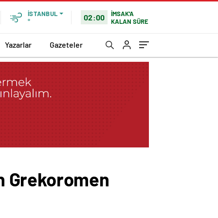
İMSAK'A
İSTANBUL
02:00
KALAN SÜRE
°
Yazarlar
Gazeteler
an Grekoromen