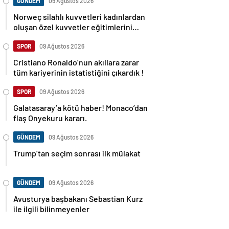
GÜNDEM
09 Ağustos 2026
Norweç silahlı kuvvetleri kadınlardan
oluşan özel kuvvetler eğitimlerini
başlattı.
SPOR
09 Ağustos 2026
Cristiano Ronaldo’nun akıllara zarar
tüm kariyerinin istatistiğini çıkardık !
SPOR
09 Ağustos 2026
Galatasaray’a kötü haber! Monaco’dan
flaş Onyekuru kararı.
GÜNDEM
09 Ağustos 2026
Trump’tan seçim sonrası ilk mülakat
GÜNDEM
09 Ağustos 2026
Avusturya başbakanı Sebastian Kurz
ile ilgili bilinmeyenler