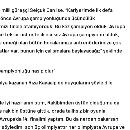
milli güreşçi Selçuk Can ise, “Kariyerimde ilk defa
 önce Avrupa şampiyonluğunda üçüncülük
imizi finale atamıyorduk. Bu kez şampiyon olduk. Avrupa
e tekrar üst üste ikinci kez Avrupa şampiyonu olduk.
e emeği olan bütün hocalarımıza antrenörlerimize çok
ar var, bunun için çalışmalara başlayacağız” şeklinde
 şampiyonluğu nasip olur”
ya kazanan Rıza Kayaalp de duygularını şöyle dile
n de iyi hazırlanmıştım. Rakibimden üstün olduğumu da
 rakibin üstüne gittik, orada talihsiz bir oyunla
Avrupa’da 14. finalimi yaptım. Bu da nerden bakarsan
 söyledim, son üç olimpiyattır her olimpiyata Avrupa ve