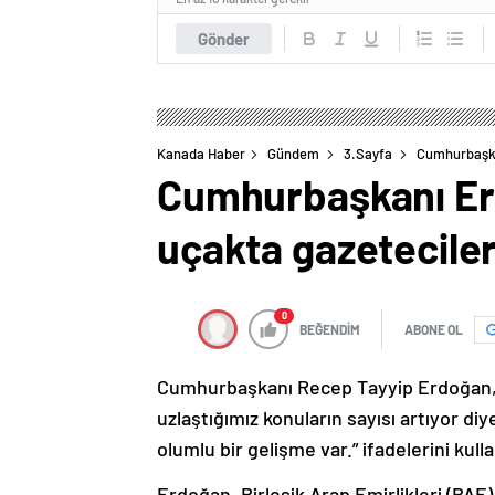
Gönder
Kanada Haber
Gündem
3.Sayfa
Cumhurbaşkan
Cumhurbaşkanı Erd
uçakta gazeteciler
0
BEĞENDİM
ABONE OL
Cumhurbaşkanı Recep Tayyip Erdoğan,
uzlaştığımız konuların sayısı artıyor diy
olumlu bir gelişme var.” ifadelerini kulla
Erdoğan, Birleşik Arap Emirlikleri (BAE)