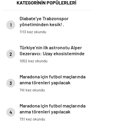
KATEGORİNİN POPÜLERLERİ
Diabate’ye Trabzonspor
yönetiminden kesik! .
1
1113 kez okundu
Türkiye’nin ilk astronotu Alper
Gezeravcı: Uzay ekosisteminde
2
hızlı ilerliyoruz
1052 kez okundu
Maradona için futbol maçlarında
anma törenleri yapılacak
3
741 kez okundu
Maradona için futbol maçlarında
anma törenleri yapılacak
4
731 kez okundu