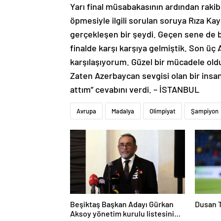
Yarı final müsabakasının ardından raki
öpmesiyle ilgili sorulan soruya Rıza Kaya
gerçekleşen bir şeydi. Geçen sene de bi
finalde karşı karşıya gelmiştik. Son ü
karşılaşıyorum. Güzel bir mücadele old
Zaten Azerbaycan sevgisi olan bir insa
attım” cevabını verdi. – İSTANBUL
Avrupa
Madalya
Olimpiyat
Şampiyon
Beşiktaş Başkan Adayı Gürkan
Dusan T
Aksoy yönetim kurulu listesini