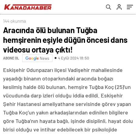
çıktı!
144 okunma
Aracında ölü bulunan Tuğba
hemşirenin eşiyle düğün öncesi dans
videosu ortaya çıktı!
4 Eylül 2024 18:50
ABONE OL
News
Eskişehir Odunpazarı ilçesi Vadişehir mahallesinde
yaşadığı binanın otoparkındaki aracında boğazı
kesilmiş halde ölü bulunan, hemşire Tuğba Koç (25)’un
vücudunda darp izleri olduğu iddia edildi. Eskişehir
Şehir Hastanesi ameliyathane servisinde görev yapan
Tuğba Koç’un yakın arkadaşlarından edinilen bilgilere
göre Tuğba’nın hayata bağlı, işinde disiplinli, hayat dolu
birisi olduğu ve intihar edebilecek bir psikolojide