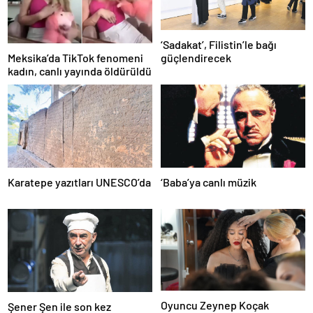
‘Sadakat’, Filistin’le bağı
Meksika’da TikTok fenomeni
güçlendirecek
kadın, canlı yayında öldürüldü
Karatepe yazıtları UNESCO’da
‘Baba’ya canlı müzik
Oyuncu Zeynep Koçak
Şener Şen ile son kez