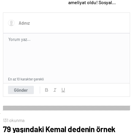
ameliyat oldu! Sosyal
medyadan son durumunu
paylaştı
En az 10 karakter gerekli
Gönder
131 okunma
79 yaşındaki Kemal dedenin örnek