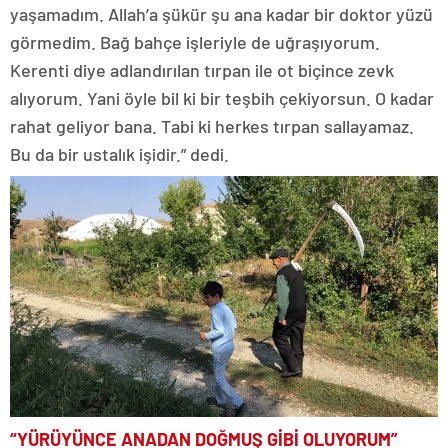
yaşamadım. Allah’a şükür şu ana kadar bir doktor yüzü
görmedim. Bağ bahçe işleriyle de uğraşıyorum.
Kerenti diye adlandırılan tırpan ile ot biçince zevk
alıyorum. Yani öyle bil ki bir teşbih çekiyorsun. O kadar
rahat geliyor bana. Tabi ki herkes tırpan sallayamaz.
Bu da bir ustalık işidir.” dedi.
“YÜRÜYÜNCE ANADAN DOĞMUŞ GİBİ OLUYORUM”