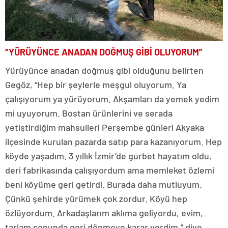
“YÜRÜYÜNCE ANADAN DOĞMUŞ GİBİ OLUYORUM”
Yürüyünce anadan doğmuş gibi olduğunu belirten
Gegöz, “Hep bir şeylerle meşgul oluyorum. Ya
çalışıyorum ya yürüyorum. Akşamları da yemek yedim
mi uyuyorum. Bostan ürünlerini ve serada
yetiştirdiğim mahsulleri Perşembe günleri Akyaka
ilçesinde kurulan pazarda satıp para kazanıyorum. Hep
köyde yaşadım. 3 yıllık İzmir’de gurbet hayatım oldu,
deri fabrikasında çalışıyordum ama memleket özlemi
beni köyüme geri getirdi. Burada daha mutluyum.
Çünkü şehirde yürümek çok zordur. Köyü hep
özlüyordum. Arkadaşlarım aklıma geliyordu, evim,
tarlam sonunda geri dönmeye karar verdim.” diye