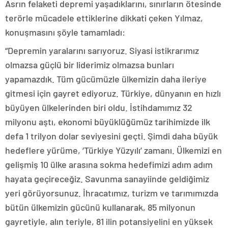
Asrın felaketi depremi yaşadıklarını, sınırların ötesinde
terörle mücadele ettiklerine dikkati çeken Yılmaz,
konuşmasını şöyle tamamladı:
“Depremin yaralarını sarıyoruz. Siyasi istikrarımız
olmazsa güçlü bir liderimiz olmazsa bunları
yapamazdık. Tüm gücümüzle ülkemizin daha ileriye
gitmesi için gayret ediyoruz. Türkiye, dünyanın en hızlı
büyüyen ülkelerinden biri oldu. İstihdamımız 32
milyonu aştı, ekonomi büyüklüğümüz tarihimizde ilk
defa 1 trilyon dolar seviyesini geçti. Şimdi daha büyük
hedeflere yürüme, ‘Türkiye Yüzyılı’ zamanı. Ülkemizi en
gelişmiş 10 ülke arasına sokma hedefimizi adım adım
hayata geçireceğiz. Savunma sanayiinde geldiğimiz
yeri görüyorsunuz. İhracatımız, turizm ve tarımımızda
bütün ülkemizin gücünü kullanarak, 85 milyonun
gayretiyle, alın teriyle, 81 ilin potansiyelini en yüksek