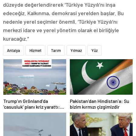
düzeyde değerlendirerek ‘Türkiye Yüzyılı’nı inşa
edeceğiz. Kalkınma, demokrasi yerelden başlar. Bu
nedenle yerel seçimler önemli. ‘Türkiye Yüzyılı’nı
merkezi idare ve yerel yönetim olarak el birliğiyle
kuracağız.”
Antalya
Hizmet
Tarım
Yılmaz
Yüz
Trump’ın Grönland’da
Pakistan’dan Hindistan’a: Su
‘casusluk’ planı kriz yarattı:
bizim kırmızı çizgimizdir
Danimarka ABD elçisini
çağırdı!