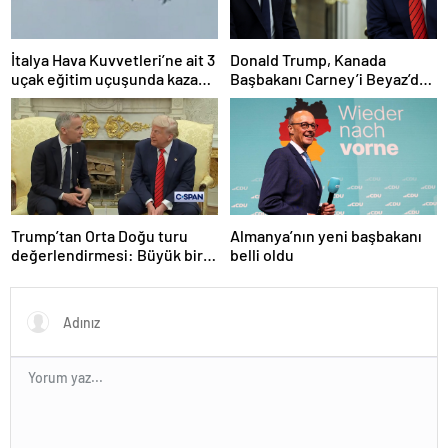
İtalya Hava Kuvvetleri’ne ait 3
Donald Trump, Kanada
uçak eğitim uçuşunda kaza
Başbakanı Carney’i Beyaz’da
yaptı
ağırladı
Trump’tan Orta Doğu turu
Almanya’nın yeni başbakanı
değerlendirmesi: Büyük bir
belli oldu
duyuru yapacağız