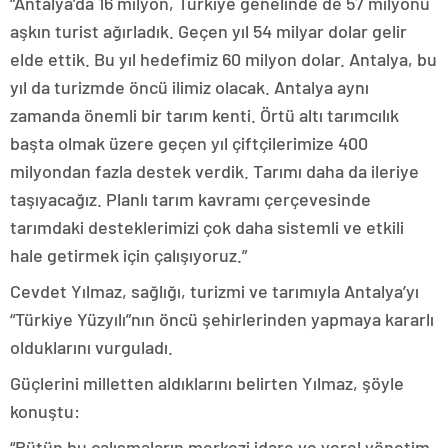
“Antalya’da 16 milyon, Türkiye genelinde de 57 milyonu
aşkın turist ağırladık. Geçen yıl 54 milyar dolar gelir
elde ettik. Bu yıl hedefimiz 60 milyon dolar. Antalya, bu
yıl da turizmde öncü ilimiz olacak. Antalya aynı
zamanda önemli bir tarım kenti. Örtü altı tarımcılık
başta olmak üzere geçen yıl çiftçilerimize 400
milyondan fazla destek verdik. Tarımı daha da ileriye
taşıyacağız. Planlı tarım kavramı çerçevesinde
tarımdaki desteklerimizi çok daha sistemli ve etkili
hale getirmek için çalışıyoruz.”
Cevdet Yılmaz, sağlığı, turizmi ve tarımıyla Antalya’yı
“Türkiye Yüzyılı”nın öncü şehirlerinden yapmaya kararlı
olduklarını vurguladı.
Güçlerini milletten aldıklarını belirten Yılmaz, şöyle
konuştu:
“Bütün bu çalışmaların merkezi idare ve yerel yönetim