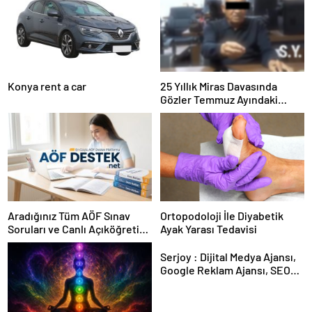
Konya rent a car
25 Yıllık Miras Davasında
Gözler Temmuz Ayındaki
Karar Duruşmasına Çevrildi
Aradığınız Tüm AÖF Sınav
Ortopodoloji İle Diyabetik
Soruları ve Canlı Açıköğretim
Ayak Yarası Tedavisi
Forumu Burada
Serjoy : Dijital Medya Ajansı,
Google Reklam Ajansı, SEO
Ajansı ve Web Tasarım Ajansı