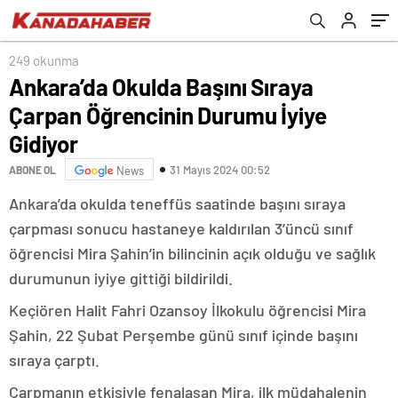
249 okunma
Ankara’da Okulda Başını Sıraya
Çarpan Öğrencinin Durumu İyiye
Gidiyor
31 Mayıs 2024 00:52
ABONE OL
News
Ankara’da okulda teneffüs saatinde başını sıraya
çarpması sonucu hastaneye kaldırılan 3’üncü sınıf
öğrencisi Mira Şahin’in bilincinin açık olduğu ve sağlık
durumunun iyiye gittiği bildirildi.
Keçiören Halit Fahri Ozansoy İlkokulu öğrencisi Mira
Şahin, 22 Şubat Perşembe günü sınıf içinde başını
sıraya çarptı.
Çarpmanın etkisiyle fenalaşan Mira, ilk müdahalenin