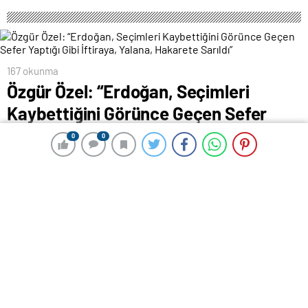
167 okunma
Özgür Özel: “Erdoğan, Seçimleri
Kaybettiğini Görünce Geçen Sefer
Yaptığı Gibi İftiraya, Yalana, Hakarete
0
0
0
0
Sarıldı”
23 Temmuz 2024 00:00
ABONE OL
News
Haber: ÇAĞATAN AKYOL – Kamera: HAKAN KAYA
CHP Genel Başkanı Özgür Özel, partisinin Tekirdağ
aday tanıtım toplantısında; “Recep Tayyip Erdoğan,
dün bir kez daha seçimleri kaybettiğini görünce geçen
sefer yaptığı gibi iftiraya, yalana, dolana, hakarete
sarılacağını gösterdi ve sarıldı. Geçmiş seçimlerde,