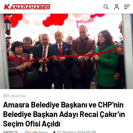
Ofisi Açıldı
Yalana, Hakarete Sarıldı”
168 okunma
Amasra Belediye Başkanı ve CHP’nin
Belediye Başkan Adayı Recai Çakır’ın
Seçim Ofisi Açıldı
23 Temmuz 2024 00:06
ABONE OL
News