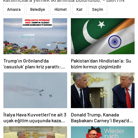
Amasra
Belediye
Hizmet
Kat
Seçim
Trump’ın Grönland’da
Pakistan’dan Hindistan’a: Su
‘casusluk’ planı kriz yarattı:
bizim kırmızı çizgimizdir
Danimarka ABD elçisini
çağırdı!
İtalya Hava Kuvvetleri’ne ait 3
Donald Trump, Kanada
uçak eğitim uçuşunda kaza
Başbakanı Carney’i Beyaz’da
yaptı
ağırladı