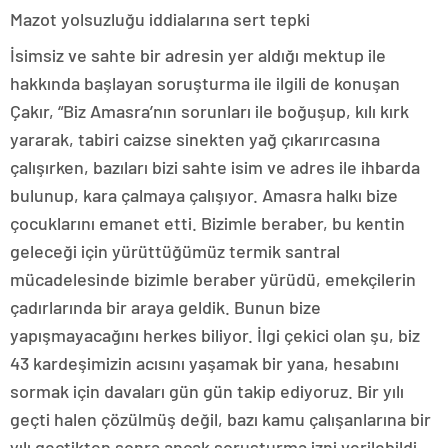
Mazot yolsuzluğu iddialarına sert tepki
İsimsiz ve sahte bir adresin yer aldığı mektup ile
hakkında başlayan soruşturma ile ilgili de konuşan
Çakır, “Biz Amasra’nın sorunları ile boğuşup, kılı kırk
yararak, tabiri caizse sinekten yağ çıkarırcasına
çalışırken, bazıları bizi sahte isim ve adres ile ihbarda
bulunup, kara çalmaya çalışıyor. Amasra halkı bize
çocuklarını emanet etti. Bizimle beraber, bu kentin
geleceği için yürüttüğümüz termik santral
mücadelesinde bizimle beraber yürüdü, emekçilerin
çadırlarında bir araya geldik. Bunun bize
yapışmayacağını herkes biliyor. İlgi çekici olan şu, biz
43 kardeşimizin acısını yaşamak bir yana, hesabını
sormak için davaları gün gün takip ediyoruz. Bir yılı
geçti halen çözülmüş değil, bazı kamu çalışanlarına bir
yılı geçtikten sonra ancak soruşturma izni verilebildi.