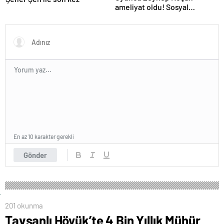
ameliyat oldu! Sosyal
medyadan son durumunu
paylaştı
En az 10 karakter gerekli
Gönder
201 okunma
Tavşanlı Höyük’te 4 Bin Yıllık Mühür