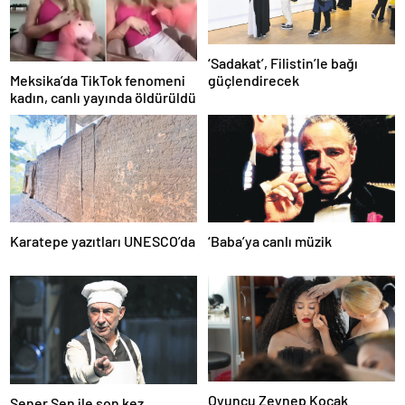
‘Sadakat’, Filistin’le bağı
Meksika’da TikTok fenomeni
güçlendirecek
kadın, canlı yayında öldürüldü
Karatepe yazıtları UNESCO’da
‘Baba’ya canlı müzik
Oyuncu Zeynep Koçak
Şener Şen ile son kez