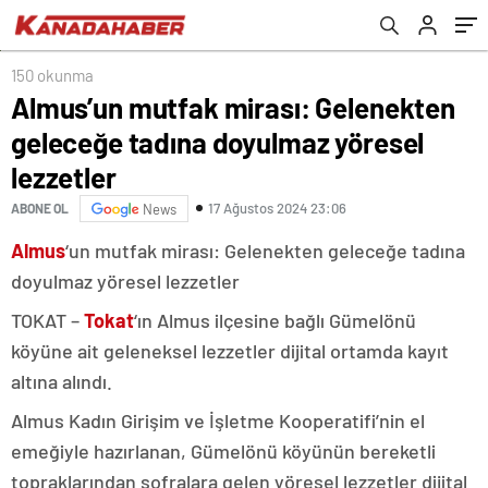
150 okunma
Almus’un mutfak mirası: Gelenekten
geleceğe tadına doyulmaz yöresel
lezzetler
17 Ağustos 2024 23:06
ABONE OL
News
Almus
‘un mutfak mirası: Gelenekten geleceğe tadına
doyulmaz yöresel lezzetler
TOKAT –
Tokat
‘ın Almus ilçesine bağlı Gümelönü
köyüne ait geleneksel lezzetler dijital ortamda kayıt
altına alındı.
Almus Kadın Girişim ve İşletme Kooperatifi’nin el
emeğiyle hazırlanan, Gümelönü köyünün bereketli
topraklarından sofralara gelen yöresel lezzetler dijital