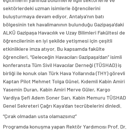
eğitimlerin yanında bölümlerle ilgili sektörlerle ve
sektörlerdeki uzman isimlerle öğrencilerini
buluşturmaya devam ediyor. Antalya’nın batı
bölgesinin tek havalimanının bulunduğu Gazipaşa’daki
ALKÜ Gazipaşa Havacılık ve Uzay Bilimleri Fakültesi de
öğrencilerinin en iyi şekilde yetişmesi için çeşitli
etkinliklere imza atıyor. Bu kapsamda fakülte
öğrencileri, “Geleceğin Havacıları Gazipaşa’dan” isimli
konferansta Tüm Sivil Havacılar Derneği (TÜSHAD) iş
birliği ile konuk olan Türk Hava Yollarında (THY) görevli
Kaptan Pilot Mehmet Tolga Günel, Kıdemli Kabin Amiri
Yasemin Duran, Kabin Amiri Merve Güler, Kargo
Vardiya Şefi Adem Soner Sarı, Kabin Memuru TÜSHAD
Genel Sekreteri Çağrı Kaya’dan tecrübelerini dinledi.
“Çırak olmadan usta olamazsınız”
Programda konuşma yapan Rektör Yardımcısı Prof. Dr.