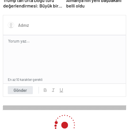
Trump’tan Orta Doğu turu
Almanya’nın yeni başbakanı
değerlendirmesi: Büyük bir
belli oldu
duyuru yapacağız
En az 10 karakter gerekli
Gönder