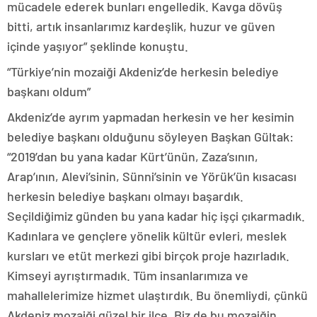
mücadele ederek bunları engelledik. Kavga dövüş
bitti, artık insanlarımız kardeşlik, huzur ve güven
içinde yaşıyor” şeklinde konuştu.
“Türkiye’nin mozaiği Akdeniz’de herkesin belediye
başkanı oldum”
Akdeniz’de ayrım yapmadan herkesin ve her kesimin
belediye başkanı olduğunu söyleyen Başkan Gültak:
“2019’dan bu yana kadar Kürt’ünün, Zaza’sının,
Arap’ının, Alevi’sinin, Sünni’sinin ve Yörük’ün kısacası
herkesin belediye başkanı olmayı başardık.
Seçildiğimiz günden bu yana kadar hiç işçi çıkarmadık.
Kadınlara ve gençlere yönelik kültür evleri, meslek
kursları ve etüt merkezi gibi birçok proje hazırladık.
Kimseyi ayrıştırmadık. Tüm insanlarımıza ve
mahallelerimize hizmet ulaştırdık. Bu önemliydi, çünkü
Akdeniz mozaiği güzel bir ilçe. Biz de bu mozaiğin,