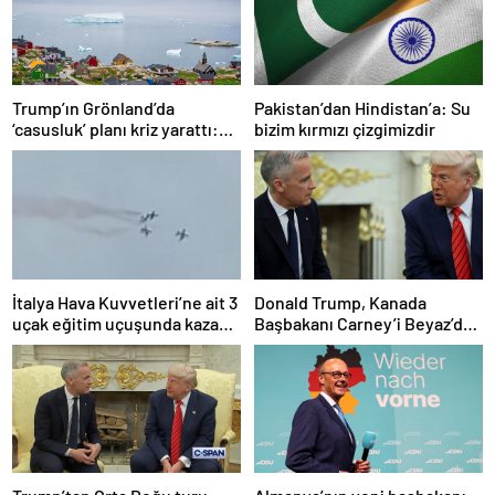
Trump’ın Grönland’da
Pakistan’dan Hindistan’a: Su
‘casusluk’ planı kriz yarattı:
bizim kırmızı çizgimizdir
Danimarka ABD elçisini
çağırdı!
İtalya Hava Kuvvetleri’ne ait 3
Donald Trump, Kanada
uçak eğitim uçuşunda kaza
Başbakanı Carney’i Beyaz’da
yaptı
ağırladı