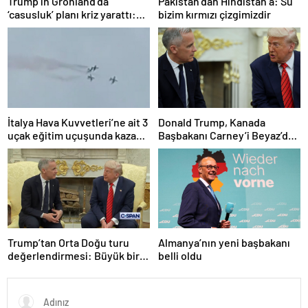
Trump’ın Grönland’da
Pakistan’dan Hindistan’a: Su
‘casusluk’ planı kriz yarattı:
bizim kırmızı çizgimizdir
Danimarka ABD elçisini
çağırdı!
İtalya Hava Kuvvetleri’ne ait 3
Donald Trump, Kanada
uçak eğitim uçuşunda kaza
Başbakanı Carney’i Beyaz’da
yaptı
ağırladı
Trump’tan Orta Doğu turu
Almanya’nın yeni başbakanı
değerlendirmesi: Büyük bir
belli oldu
duyuru yapacağız