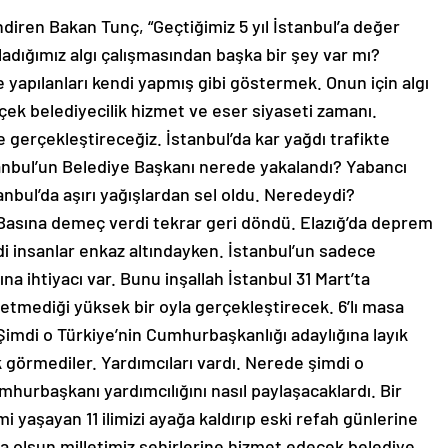
ren Bakan Tunç, “Geçtiğimiz 5 yıl İstanbul’a değer
ladığımız algı çalışmasından başka bir şey var mı?
apılanları kendi yapmış gibi göstermek. Onun için algı
erçek belediyecilik hizmet ve eser siyaseti zamanı.
gerçekleştireceğiz. İstanbul’da kar yağdı trafikte
tanbul’un Belediye Başkanı nerede yakalandı? Yabancı
tanbul’da aşırı yağışlardan sel oldu. Neredeydi?
. Basına demeç verdi tekrar geri döndü. Elazığ’da deprem
i insanlar enkaz altındayken. İstanbul’un sadece
a ihtiyacı var. Bunu inşallah İstanbul 31 Mart’ta
etmediği yüksek bir oyla gerçekleştirecek. 6’lı masa
Şimdi o Türkiye’nin Cumhurbaşkanlığı adaylığına layık
ık görmediler. Yardımcıları vardı. Nerede şimdi o
umhurbaşkanı yardımcılığını nasıl paylaşacaklardı. Bir
yaşayan 11 ilimizi ayağa kaldırıp eski refah günlerine
a olsun milletimiz şehirlerine hizmet edecek belediye