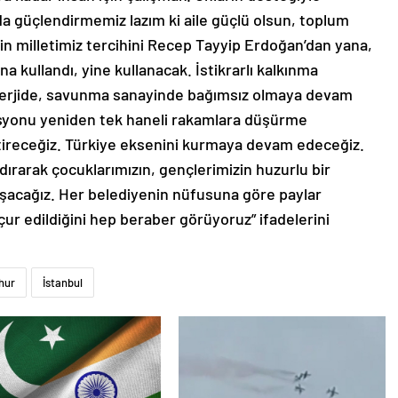
da güçlendirmemiz lazım ki aile güçlü olsun, toplum
çin milletimiz tercihini Recep Tayyip Erdoğan’dan yana,
a kullandı, yine kullanacak. İstikrarlı kalkınma
enerjide, savunma sanayinde bağımsız olmaya devam
asyonu yeniden tek haneli rakamlara düşürme
tireceğiz. Türkiye eksenini kurmaya devam edeceğiz.
dırarak çocuklarımızın, gençlerimizin huzurlu bir
alışacağız. Her belediyenin nüfusuna göre paylar
çur edildiğini hep beraber görüyoruz” ifadelerini
hur
İstanbul