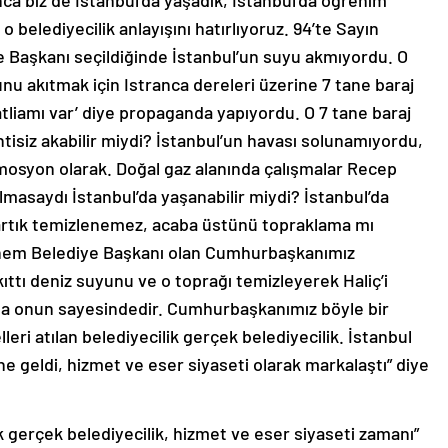
unca biz de İstanbul’da yaşadık, İstanbul’da öğrenim
belediyecilik anlayışını hatırlıyoruz. 94’te Sayın
 Başkanı seçildiğinde İstanbul’un suyu akmıyordu. O
yunu akıtmak için Istranca dereleri üzerine 7 tane baraj
atliamı var’ diye propaganda yapıyordu. O 7 tane baraj
isiz akabilir miydi? İstanbul’un havası solunamıyordu,
mosyon olarak. Doğal gaz alanında çalışmalar Recep
lmasaydı İstanbul’da yaşanabilir miydi? İstanbul’da
ç artık temizlenemez, acaba üstünü topraklama mı
önem Belediye Başkanı olan Cumhurbaşkanımız
ıttı deniz suyunu ve o toprağı temizleyerek Haliç’i
sa onun sayesindedir. Cumhurbaşkanımız böyle bir
leri atılan belediyecilik gerçek belediyecilik. İstanbul
ine geldi, hizmet ve eser siyaseti olarak markalaştı” diye
tık gerçek belediyecilik, hizmet ve eser siyaseti zamanı”