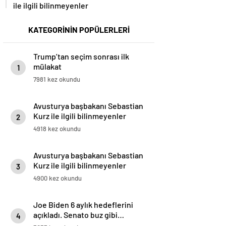
ile ilgili bilinmeyenler
KATEGORİNİN POPÜLERLERİ
Trump’tan seçim sonrası ilk
mülakat
1
7981 kez okundu
Avusturya başbakanı Sebastian
Kurz ile ilgili bilinmeyenler
2
4918 kez okundu
Avusturya başbakanı Sebastian
Kurz ile ilgili bilinmeyenler
3
4900 kez okundu
Joe Biden 6 aylık hedeflerini
açıkladı. Senato buz gibi…
4