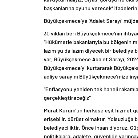
başkanlarına oyunu verecek” ifadelerini
Büyükçekmece’ye ‘Adalet Sarayı’ müjde
30 yıldan beri Büyükçekmece’nin ihtiya
“Hükümetle bakanlarıyla bu bölgenin mi
lazım şu da lazım diyecek bir belediye 
var. Büyükçekmece Adalet Sarayı. 2024 y
Büyükçekmece’yi kurtararak Büyükçekm
adliye sarayını Büyükçekmece’mize inşa
“Enflasyonu yeniden tek haneli rakaml
gerçekleştireceğiz”
Murat Kurum’un herkese eşit hizmet ge
erişebilir, dürüst olmaktır. Yolsuzluğa
belediyeciliktir. Önce insan diyoruz. G
politikalara, adalete, güvenliğe varınca