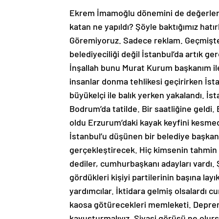
Ekrem İmamoğlu dönemini de değerlendi
katan ne yapıldı? Şöyle baktığımız hatır
Göremiyoruz. Sadece reklam. Geçmişte y
belediyeciliği değil İstanbul’da artık g
İnşallah bunu Murat Kurum başkanım ile 
insanlar donma tehlikesi geçirirken İs
büyükelçi ile balık yerken yakalandı. İs
Bodrum’da tatilde. Bir saatliğine geldi
oldu Erzurum’daki kayak keyfini kesmed
İstanbul’u düşünen bir belediye başkanın
gerçekleştirecek. Hiç kimsenin tahmin 
dediler, cumhurbaşkanı adayları vardı. 
gördükleri kişiyi partilerinin başına lay
yardımcılar. İktidara gelmiş olsalardı c
kaosa götürecekleri memleketi. Depremi 
kavuşturmalıyız. Siyasi görüşü ne olurs