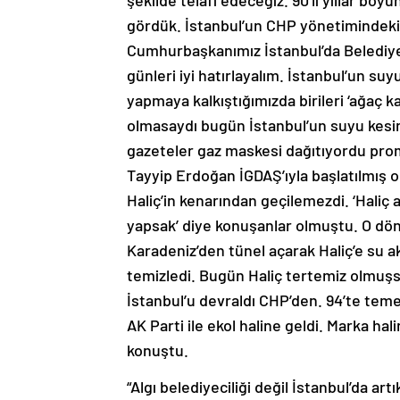
şekilde telafi edeceğiz. 90’lı yıllar boy
gördük. İstanbul’un CHP yönetimindeki o 
Cumhurbaşkanımız İstanbul’da Belediye
günleri iyi hatırlayalım. İstanbul’un su
yapmaya kalkıştığımızda birileri ‘ağaç k
olmasaydı bugün İstanbul’un suyu kesint
gazeteler gaz maskesi dağıtıyordu pro
Tayyip Erdoğan İGDAŞ’ıyla başlatılmış o
Haliç’in kenarından geçilemezdi. ‘Hali
yapsak’ diye konuşanlar olmuştu. O d
Karadeniz’den tünel açarak Haliç’e su ak
temizledi. Bugün Haliç tertemiz olmuş
İstanbul’u devraldı CHP’den. 94’te temel
AK Parti ile ekol haline geldi. Marka hal
konuştu.
“Algı belediyeciliği değil İstanbul’da ar