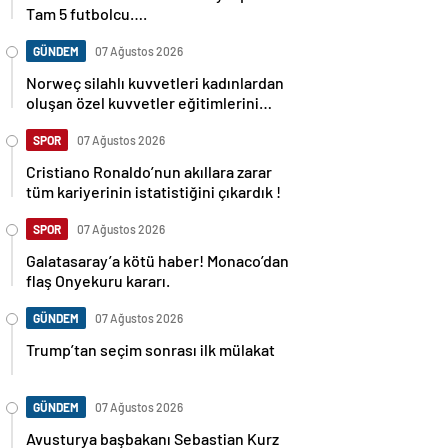
Tam 5 futbolcu….
GÜNDEM
07 Ağustos 2026
Norweç silahlı kuvvetleri kadınlardan
oluşan özel kuvvetler eğitimlerini
başlattı.
SPOR
07 Ağustos 2026
Cristiano Ronaldo’nun akıllara zarar
tüm kariyerinin istatistiğini çıkardık !
SPOR
07 Ağustos 2026
Galatasaray’a kötü haber! Monaco’dan
flaş Onyekuru kararı.
GÜNDEM
07 Ağustos 2026
Trump’tan seçim sonrası ilk mülakat
GÜNDEM
07 Ağustos 2026
Avusturya başbakanı Sebastian Kurz