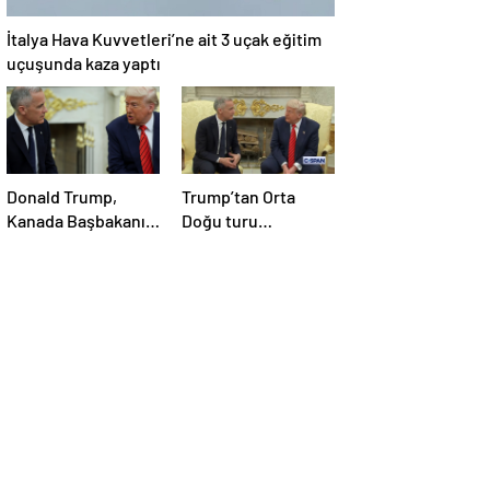
İtalya Hava Kuvvetleri’ne ait 3 uçak eğitim
uçuşunda kaza yaptı
Donald Trump,
Trump’tan Orta
Kanada Başbakanı
Doğu turu
Carney’i Beyaz’da
değerlendirmesi:
ağırladı
Büyük bir duyuru
yapacağız