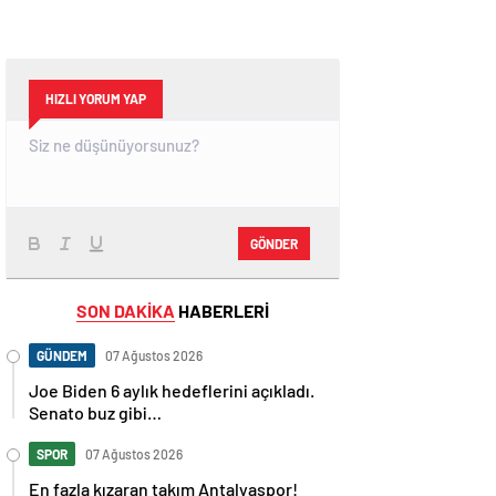
HIZLI YORUM YAP
GÖNDER
SON DAKİKA
HABERLERİ
GÜNDEM
07 Ağustos 2026
Joe Biden 6 aylık hedeflerini açıkladı.
Senato buz gibi…
SPOR
07 Ağustos 2026
En fazla kızaran takım Antalyaspor!