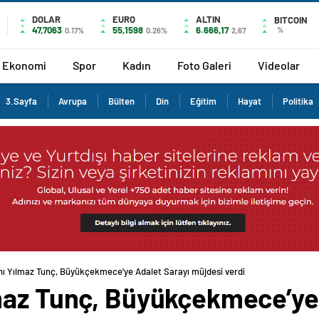
DOLAR
EURO
ALTIN
BITCOIN
47,7063
55,1598
6.666,17
%
0.17%
0.26%
2,67
Ekonomi
Spor
Kadın
Foto Galeri
Videolar
3.Sayfa
Avrupa
Bülten
Din
Eğitim
Hayat
Politika
ı Yılmaz Tunç, Büyükçekmece’ye Adalet Sarayı müjdesi verdi
maz Tunç, Büyükçekmece’ye