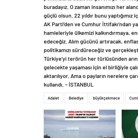
buradayız. O zaman insanımızı her alan
güçlü olsun. 22 yıldır bunu yaptığımız i
AK Parti’den ve Cumhur İttifakı’ndan yan
hamleleriyle ülkemizi kalkındırmaya, 
edeceğiz. Alım gücünü artıracak, enfl
politikamızı sürdüreceğiz ve gerçekleş
Türkiye’yi terörün her türlüsünden arın
gelecekte yaşaması için el birliğiyle ç
aktarılıyor. Ama o payların nerelere çar
kullandı. – İSTANBUL
Adalet
Belediye
büyükçekmece
Cum