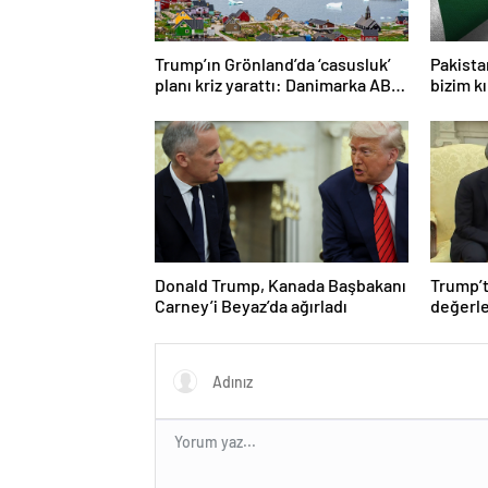
Trump’ın Grönland’da ‘casusluk’
Pakista
planı kriz yarattı: Danimarka ABD
bizim kı
elçisini çağırdı!
Donald Trump, Kanada Başbakanı
Trump’t
Carney’i Beyaz’da ağırladı
değerle
duyuru