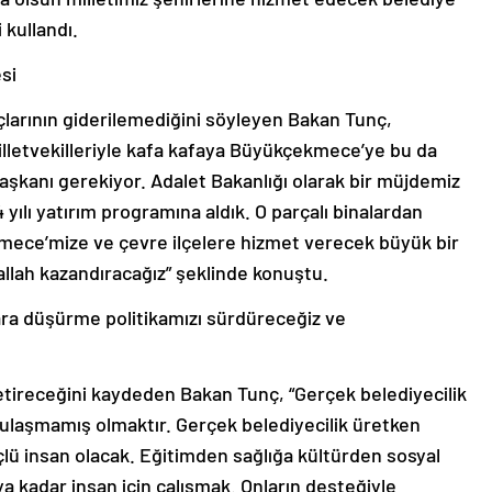
 kullandı.
si
çlarının giderilemediğini söyleyen Bakan Tunç,
lletvekilleriyle kafa kafaya Büyükçekmece’ye bu da
başkanı gerekiyor. Adalet Bakanlığı olarak bir müjdemiz
ılı yatırım programına aldık. O parçalı binalardan
ece’mize ve çevre ilçelere hizmet verecek büyük bir
llah kazandıracağız” şeklinde konuştu.
ara düşürme politikamızı sürdüreceğiz ve
tireceğini kaydeden Bakan Tunç, “Gerçek belediyecilik
 bulaşmamış olmaktır. Gerçek belediyecilik üretken
üçlü insan olacak. Eğitimden sağlığa kültürden sosyal
ya kadar insan için çalışmak. Onların desteğiyle