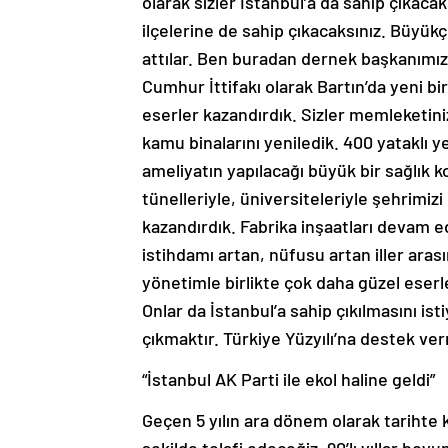
olarak sizler İstanbul’a da sahip çıkac
ilçelerine de sahip çıkacaksınız. Büyü
attılar. Ben buradan dernek başkanımı
Cumhur İttifakı olarak Bartın’da yeni 
eserler kazandırdık. Sizler memleketin
kamu binalarını yeniledik. 400 yataklı y
ameliyatın yapılacağı büyük bir sağlık ko
tünelleriyle, üniversiteleriyle şehrimiz
kazandırdık. Fabrika inşaatları devam e
istihdamı artan, nüfusu artan iller arası
yönetimle birlikte çok daha güzel eserlere
Onlar da İstanbul’a sahip çıkılmasını is
çıkmaktır. Türkiye Yüzyılı’na destek ver
“İstanbul AK Parti ile ekol haline geldi”
Geçen 5 yılın ara dönem olarak tarihte ka