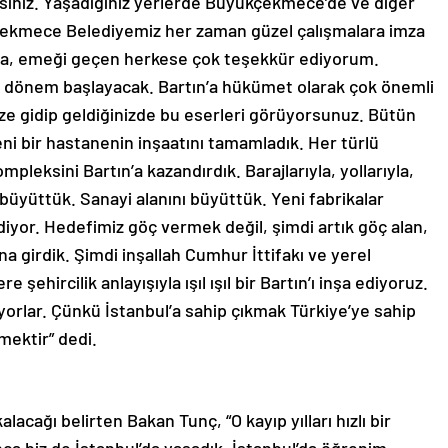
aksınız. Yaşadığınız yerlerde Büyükçekmece’de ve diğer
kçekmece Belediyemiz her zaman güzel çalışmalara imza
za, emeği geçen herkese çok teşekkür ediyorum.
bir dönem başlayacak. Bartın’a hükümet olarak çok önemli
ize gidip geldiğinizde bu eserleri görüyorsunuz. Bütün
eni bir hastanenin inşaatını tamamladık. Her türlü
mpleksini Bartın’a kazandırdık. Barajlarıyla, yollarıyla,
i büyüttük. Sanayi alanını büyüttük. Yeni fabrikalar
diyor. Hedefimiz göç vermek değil, şimdi artık göç alan,
na girdik. Şimdi inşallah Cumhur İttifakı ve yerel
 şehircilik anlayışıyla ışıl ışıl bir Bartın’ı inşa ediyoruz.
tiyorlar. Çünkü İstanbul’a sahip çıkmak Türkiye’ye sahip
mektir” dedi.
lacağı belirten Bakan Tunç, “O kayıp yılları hızlı bir