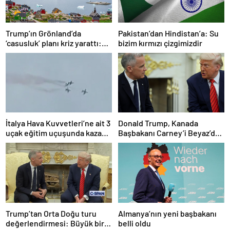
Trump’ın Grönland’da
Pakistan’dan Hindistan’a: Su
‘casusluk’ planı kriz yarattı:
bizim kırmızı çizgimizdir
Danimarka ABD elçisini
çağırdı!
İtalya Hava Kuvvetleri’ne ait 3
Donald Trump, Kanada
uçak eğitim uçuşunda kaza
Başbakanı Carney’i Beyaz’da
yaptı
ağırladı
Trump’tan Orta Doğu turu
Almanya’nın yeni başbakanı
değerlendirmesi: Büyük bir
belli oldu