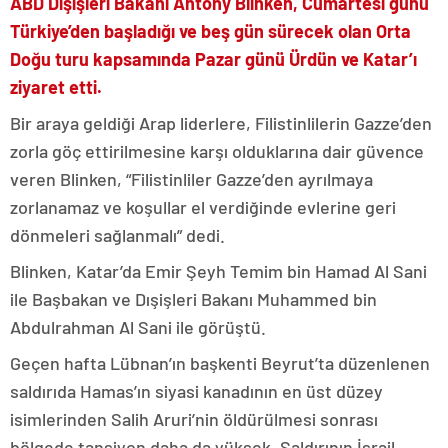
ABD Dışişleri Bakanı Antony Blinken, Cumartesi günü
Türkiye’den başladığı ve beş gün sürecek olan Orta
Doğu turu kapsamında Pazar günü Ürdün ve Katar’ı
ziyaret etti.
Bir araya geldiği Arap liderlere, Filistinlilerin Gazze’den
zorla göç ettirilmesine karşı olduklarına dair güvence
veren Blinken, “Filistinliler Gazze’den ayrılmaya
zorlanamaz ve koşullar el verdiğinde evlerine geri
dönmeleri sağlanmalı” dedi.
Blinken, Katar’da Emir Şeyh Temim bin Hamad Al Sani
ile Başbakan ve Dışişleri Bakanı Muhammed bin
Abdulrahman Al Sani ile görüştü.
Geçen hafta Lübnan’ın başkenti Beyrut’ta düzenlenen
saldırıda Hamas’ın siyasi kanadının en üst düzey
isimlerinden Salih Aruri’nin öldürülmesi sonrası
bölgede tansiyon daha da yüksek. Saldırının İsrail