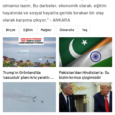
olmamız lazım. Bu darbeler, ekonomik olarak, eğitim
hayatında ve sosyal hayatta geride bırakan bir olay
olarak karşıma çıkıyor.” – ANKARA
Birçok
Eğitim
Mağdur
Üniversite
Yaş
Trump’ın Grönland’da
Pakistan’dan Hindistan’a: Su
‘casusluk’ planı kriz yarattı:
bizim kırmızı çizgimizdir
Danimarka ABD elçisini
çağırdı!