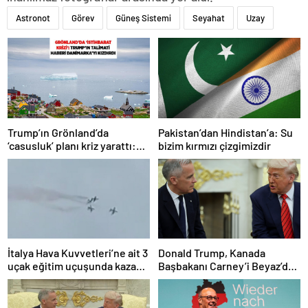
Astronot
Görev
Güneş Sistemi
Seyahat
Uzay
Trump’ın Grönland’da
Pakistan’dan Hindistan’a: Su
‘casusluk’ planı kriz yarattı:
bizim kırmızı çizgimizdir
Danimarka ABD elçisini
çağırdı!
İtalya Hava Kuvvetleri’ne ait 3
Donald Trump, Kanada
uçak eğitim uçuşunda kaza
Başbakanı Carney’i Beyaz’da
yaptı
ağırladı