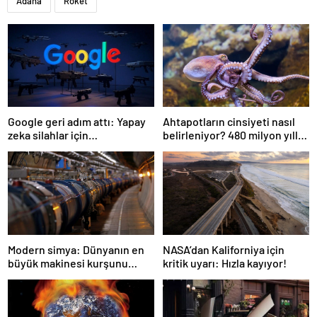
Adana
Roket
Google geri adım attı: Yapay
Ahtapotların cinsiyeti nasıl
zeka silahlar için
belirleniyor? 480 milyon yıllık
kullanılabilecek
gizem çözüldü
NASA’dan Kaliforniya için
Modern simya: Dünyanın en
kritik uyarı: Hızla kayıyor!
büyük makinesi kurşunu
altına dönüştürdü