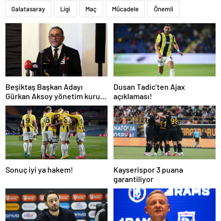
Galatasaray
Ligi
Maç
Mücadele
Önemli
Beşiktaş Başkan Adayı
Dusan Tadic’ten Ajax
Gürkan Aksoy yönetim kurulu
açıklaması!
listesini tanıttı
Sonuç iyi ya hakem!
Kayserispor 3 puana
garantiliyor