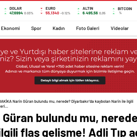
DOLAR
EURO
ALTIN
BITCOIN
47,6994
55,1340
6.495,56
%
0.03%
-0.12%
0,05
Ekonomi
Spor
Kadın
Foto Galeri
Videolar
AKİKA Narin Güran bulundu mu, nerede? Diyarbakır’da kaybolan Narin ile ilgili
zleri…
Güran bulundu mu, nerede?
lgili flaş gelişme! Adli Tıp 