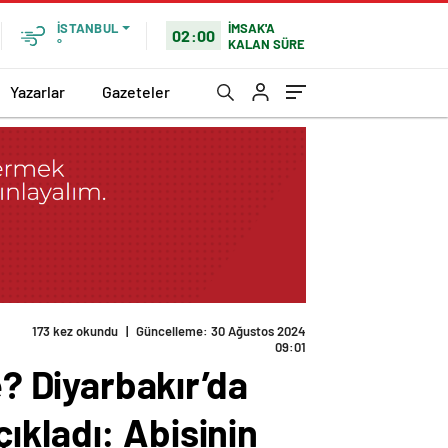
İMSAK'A
İSTANBUL
02:00
KALAN SÜRE
°
Yazarlar
Gazeteler
173 kez okundu
|
Güncelleme: 30 Ağustos 2024
09:01
 Diyarbakır’da
açıkladı: Abisinin