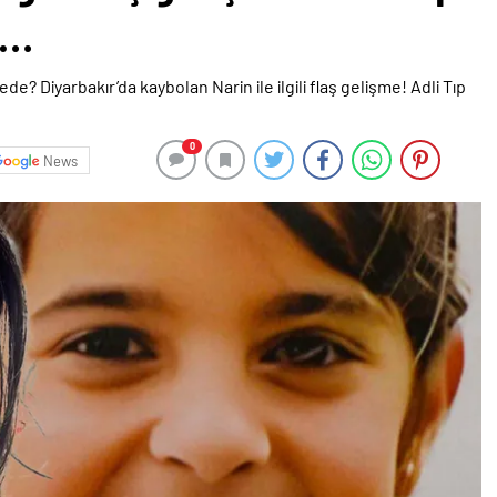
i…
0
News