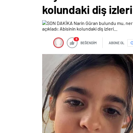
kolundaki diş izler
0
BEĞENDİM
ABONE OL