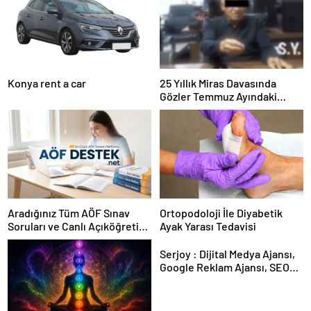
Konya rent a car
25 Yıllık Miras Davasında
Gözler Temmuz Ayındaki
Karar Duruşmasına Çevrildi
Aradığınız Tüm AÖF Sınav
Ortopodoloji İle Diyabetik
Soruları ve Canlı Açıköğretim
Ayak Yarası Tedavisi
Forumu Burada
Serjoy : Dijital Medya Ajansı,
Google Reklam Ajansı, SEO
Ajansı ve Web Tasarım Ajansı