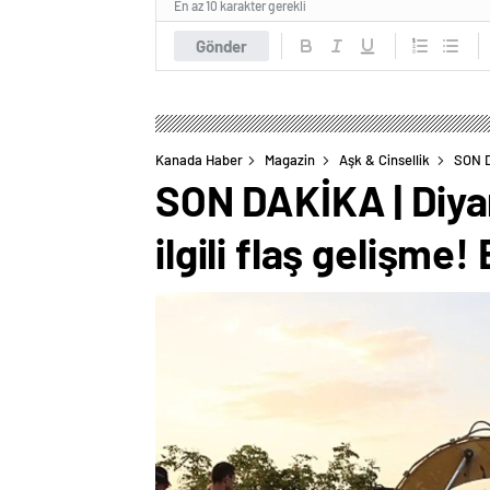
En az 10 karakter gerekli
Gönder
Kanada Haber
Magazin
Aşk & Cinsellik
SON D
SON DAKİKA | Diyar
ilgili flaş gelişm