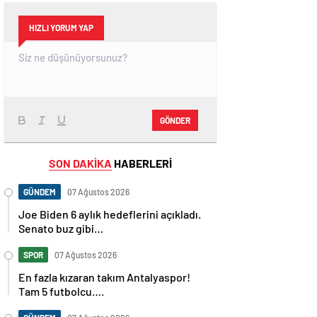
HIZLI YORUM YAP
GÖNDER
SON DAKİKA
HABERLERİ
GÜNDEM
07 Ağustos 2026
Joe Biden 6 aylık hedeflerini açıkladı.
Senato buz gibi…
SPOR
07 Ağustos 2026
En fazla kızaran takım Antalyaspor!
Tam 5 futbolcu….