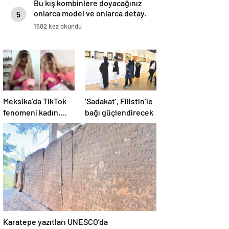
Bu kış kombinlere doyacağınız
onlarca model ve onlarca detay.
5
1582 kez okundu
Meksika’da TikTok
‘Sadakat’, Filistin’le
fenomeni kadın,
bağı güçlendirecek
canlı yayında
öldürüldü
Karatepe yazıtları UNESCO’da