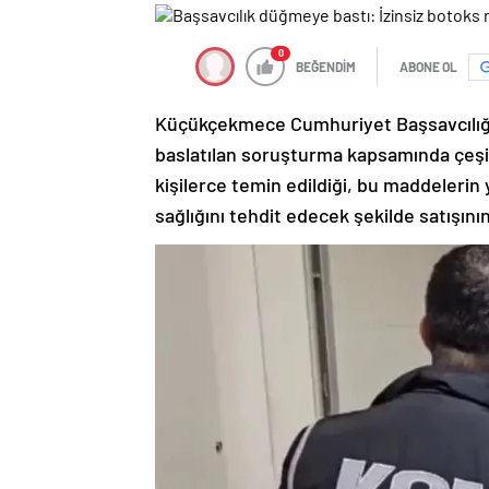
0
BEĞENDİM
ABONE OL
Küçükçekmece Cumhuriyet Başsavcılığı
baslatılan soruşturma kapsamında çeşitl
kişilerce temin edildiği, bu maddelerin 
sağlığını tehdit edecek şekilde satışının 