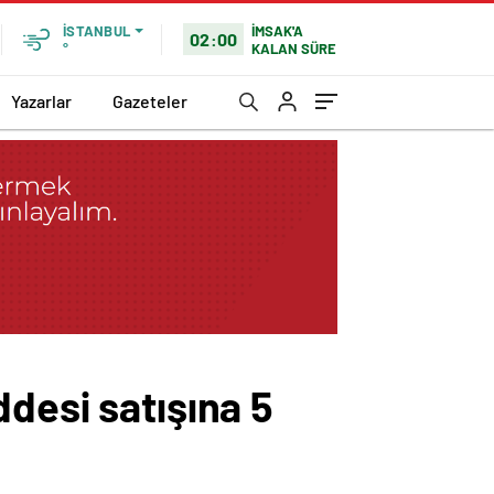
İMSAK'A
İSTANBUL
02:00
KALAN SÜRE
°
Yazarlar
Gazeteler
desi satışına 5