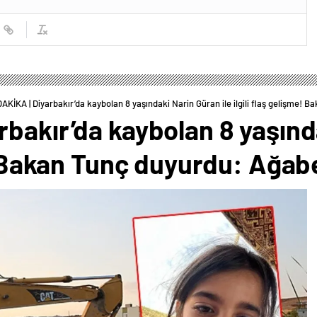
AKİKA | Diyarbakır’da kaybolan 8 yaşındaki Narin Güran ile ilgili flaş gelişme! 
bakır’da kaybolan 8 yaşında
e! Bakan Tunç duyurdu: Ağab