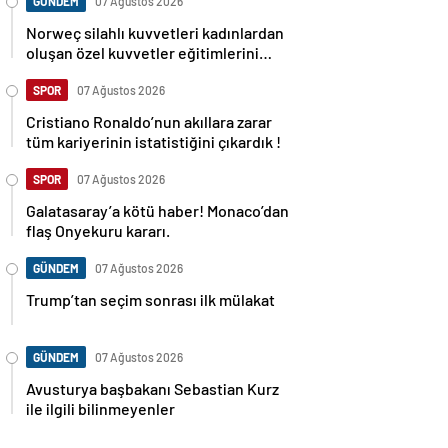
GÜNDEM
07 Ağustos 2026
Norweç silahlı kuvvetleri kadınlardan
oluşan özel kuvvetler eğitimlerini
başlattı.
SPOR
07 Ağustos 2026
Cristiano Ronaldo’nun akıllara zarar
tüm kariyerinin istatistiğini çıkardık !
SPOR
07 Ağustos 2026
Galatasaray’a kötü haber! Monaco’dan
flaş Onyekuru kararı.
GÜNDEM
07 Ağustos 2026
Trump’tan seçim sonrası ilk mülakat
GÜNDEM
07 Ağustos 2026
Avusturya başbakanı Sebastian Kurz
ile ilgili bilinmeyenler