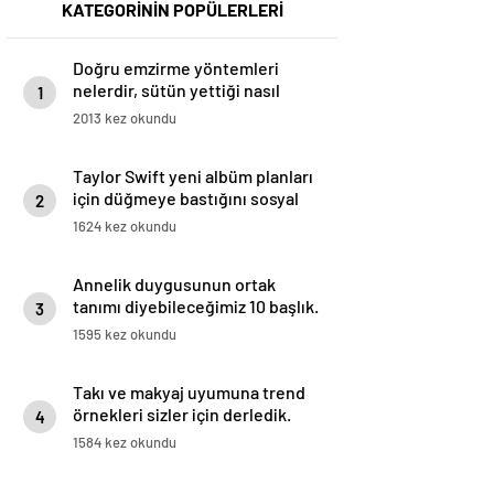
KATEGORİNİN POPÜLERLERİ
Doğru emzirme yöntemleri
nelerdir, sütün yettiği nasıl
1
anlaşılır?
2013 kez okundu
Taylor Swift yeni albüm planları
için düğmeye bastığını sosyal
2
medyadan duyurdu!
1624 kez okundu
Annelik duygusunun ortak
tanımı diyebileceğimiz 10 başlık.
3
1595 kez okundu
Takı ve makyaj uyumuna trend
örnekleri sizler için derledik.
4
1584 kez okundu