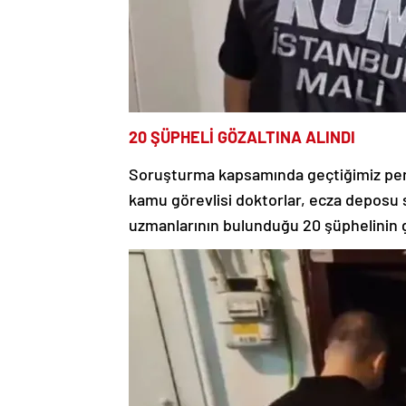
20 ŞÜPHELİ GÖZALTINA ALINDI
Soruşturma kapsamında geçtiğimiz pe
kamu görevlisi doktorlar, ecza deposu s
uzmanlarının bulunduğu 20 şüphelinin gö