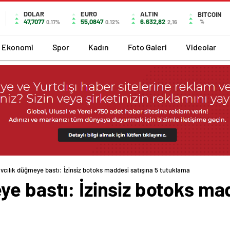
DOLAR
EURO
ALTIN
BITCOIN
47,7077
55,0847
6.632,82
%
0.17%
0.12%
2,16
Ekonomi
Spor
Kadın
Foto Galeri
Videolar
vcılık düğmeye bastı: İzinsiz botoks maddesi satışına 5 tutuklama
e bastı: İzinsiz botoks mad