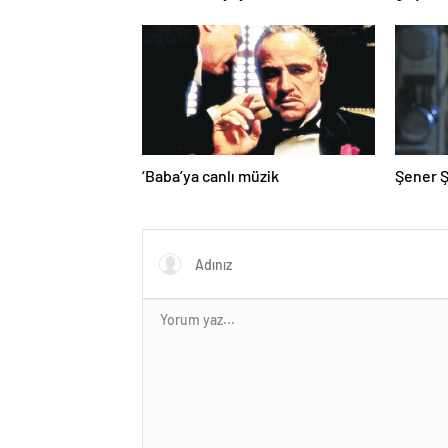
‘Baba’ya canlı müzik
Şener Ş