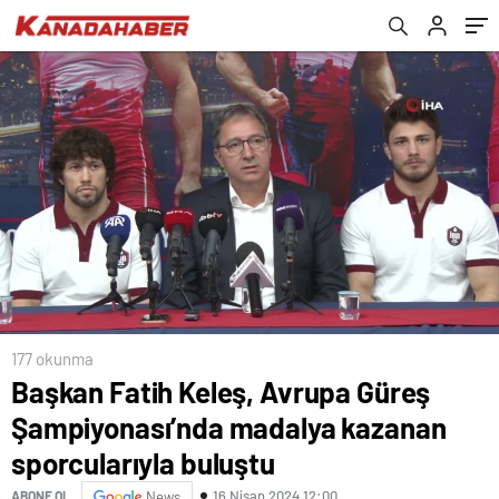
sporcularıyla buluştu
177 okunma
Başkan Fatih Keleş, Avrupa Güreş
Şampiyonası’nda madalya kazanan
sporcularıyla buluştu
16 Nisan 2024 12:00
ABONE OL
News