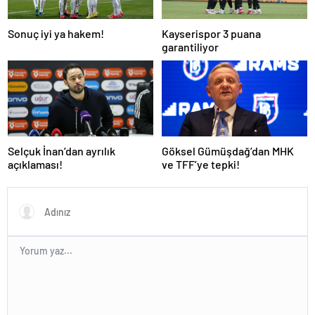
Sonuç iyi ya hakem!
Kayserispor 3 puana
garantiliyor
Selçuk İnan’dan ayrılık
Göksel Gümüşdağ’dan MHK
açıklaması!
ve TFF’ye tepki!