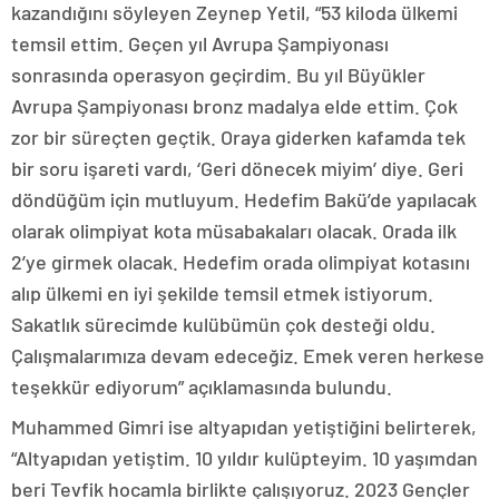
kazandığını söyleyen Zeynep Yetil, “53 kiloda ülkemi
temsil ettim. Geçen yıl Avrupa Şampiyonası
sonrasında operasyon geçirdim. Bu yıl Büyükler
Avrupa Şampiyonası bronz madalya elde ettim. Çok
zor bir süreçten geçtik. Oraya giderken kafamda tek
bir soru işareti vardı, ‘Geri dönecek miyim’ diye. Geri
döndüğüm için mutluyum. Hedefim Bakü’de yapılacak
olarak olimpiyat kota müsabakaları olacak. Orada ilk
2’ye girmek olacak. Hedefim orada olimpiyat kotasını
alıp ülkemi en iyi şekilde temsil etmek istiyorum.
Sakatlık sürecimde kulübümün çok desteği oldu.
Çalışmalarımıza devam edeceğiz. Emek veren herkese
teşekkür ediyorum” açıklamasında bulundu.
Muhammed Gimri ise altyapıdan yetiştiğini belirterek,
“Altyapıdan yetiştim. 10 yıldır kulüpteyim. 10 yaşımdan
beri Tevfik hocamla birlikte çalışıyoruz. 2023 Gençler