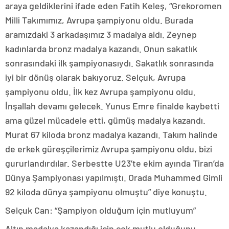
araya geldiklerini ifade eden Fatih Keleş, “Grekoromen
Milli Takımımız, Avrupa şampiyonu oldu. Burada
aramızdaki 3 arkadaşımız 3 madalya aldı. Zeynep
kadınlarda bronz madalya kazandı. Onun sakatlık
sonrasındaki ilk şampiyonasıydı. Sakatlık sonrasında
iyi bir dönüş olarak bakıyoruz. Selçuk, Avrupa
şampiyonu oldu. İlk kez Avrupa şampiyonu oldu.
İnşallah devamı gelecek. Yunus Emre finalde kaybetti
ama güzel mücadele etti, gümüş madalya kazandı.
Murat 67 kiloda bronz madalya kazandı. Takım halinde
de erkek güreşçilerimiz Avrupa şampiyonu oldu, bizi
gururlandırdılar. Serbestte U23’te ekim ayında Tiran’da
Dünya Şampiyonası yapılmıştı. Orada Muhammed Gimli
92 kiloda dünya şampiyonu olmuştu” diye konuştu.
Selçuk Can: “Şampiyon olduğum için mutluyum”
Altın madalya kazandığı için çok mutlu olduğunu