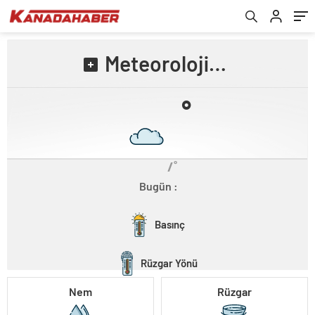
Meteorolojiden
˚
/˚
Bugün :
Basınç
Rüzgar Yönü
Nem
Rüzgar