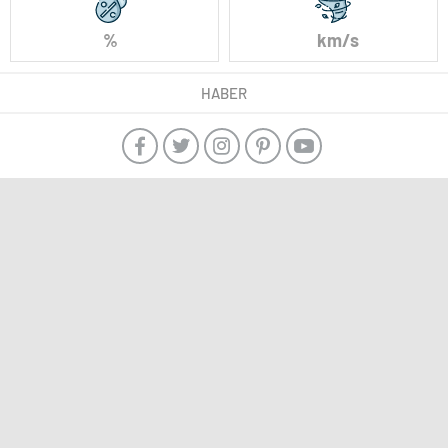
%
km/s
HABER