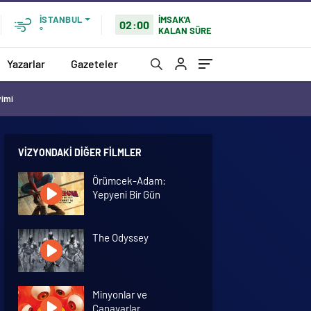
İMSAK'A
İSTANBUL
02:00
KALAN SÜRE
°
Yazarlar
Gazeteler
vimi
VIZYONDAKI DIĞER FILMLER
Örümcek-Adam:
Yepyeni Bir Gün
The Odyssey
Minyonlar ve
Canavarlar