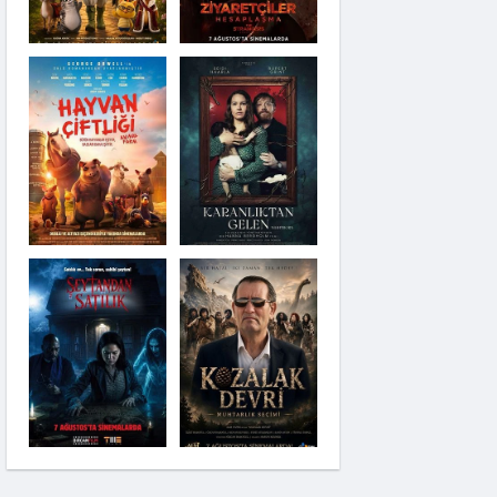
Karanlıktan Gelen
Şeytandan Satılık
Moana
Kozalak Devri