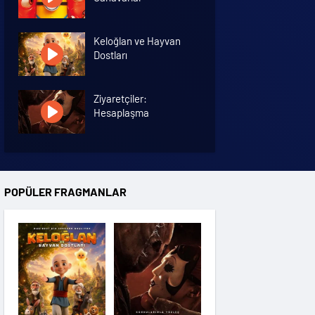
Keloğlan ve Hayvan
Dostları
Ziyaretçiler:
Hesaplaşma
Nasreddin Hoca:
Zaman Yolcusu 4
POPÜLER FRAGMANLAR
Oyuncak Hikayesi 5
Hayvan Çiftliği