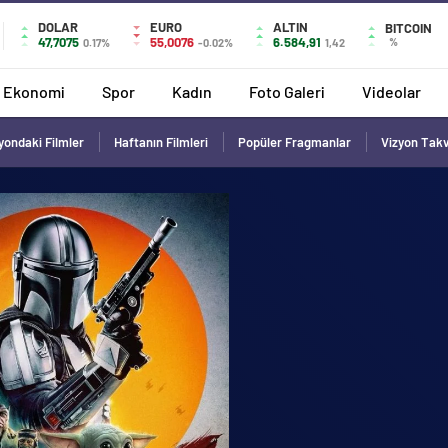
DOLAR
EURO
ALTIN
BITCOIN
47,7075
55,0076
6.584,91
%
0.17%
-0.02%
1,42
Ekonomi
Spor
Kadın
Foto Galeri
Videolar
yondaki Filmler
Haftanın Filmleri
Popüler Fragmanlar
Vizyon Tak